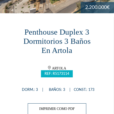
2.200.000€
Penthouse Duplex 3
Dormitorios 3 Baños
En Artola
ARTOLA
REF: R5173114
DORM.: 3
BAÑOS: 3
CONST.: 173
IMPRIMIR COMO PDF